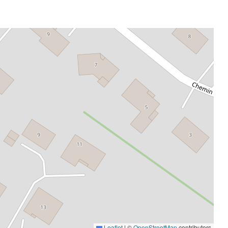
Leaflet
|
©
OpenStreetMap
contributors