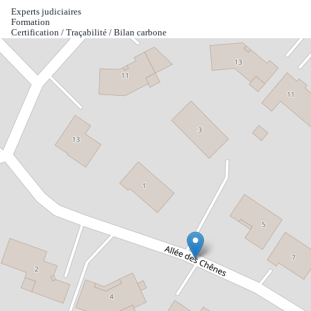
Experts judiciaires
Formation
Certification / Traçabilité / Bilan carbone