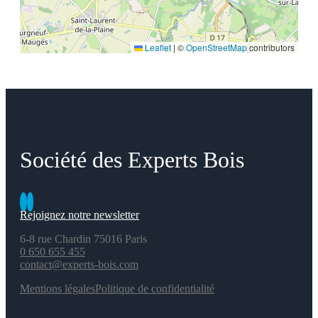
Leaflet
|
©
OpenStreetMap
contributors
Société des Experts Bois
Rejoignez notre newsletter
6-8 rue Chardin 75016 Paris
0 650 655 455
contact@experts-bois.com
Mentions légales
Politique de confidentialité