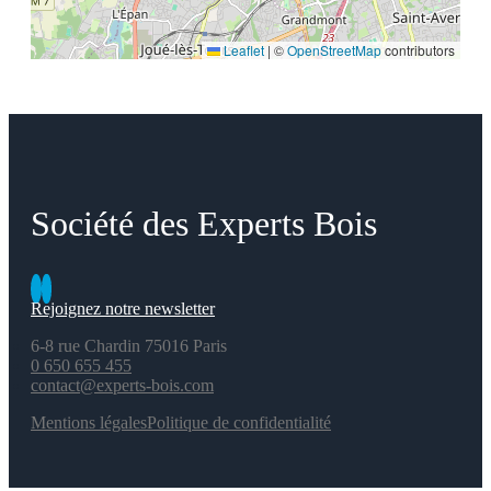
Leaflet
|
©
OpenStreetMap
contributors
Société des Experts Bois
Rejoignez notre newsletter
6-8 rue Chardin 75016 Paris
0 650 655 455
contact@experts-bois.com
Mentions légales
Politique de confidentialité