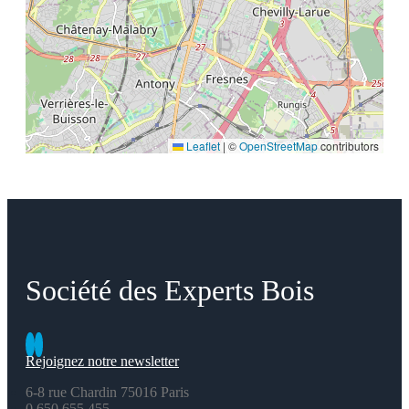
Leaflet
|
©
OpenStreetMap
contributors
Société des Experts Bois
Rejoignez notre newsletter
6-8 rue Chardin 75016 Paris
0 650 655 455