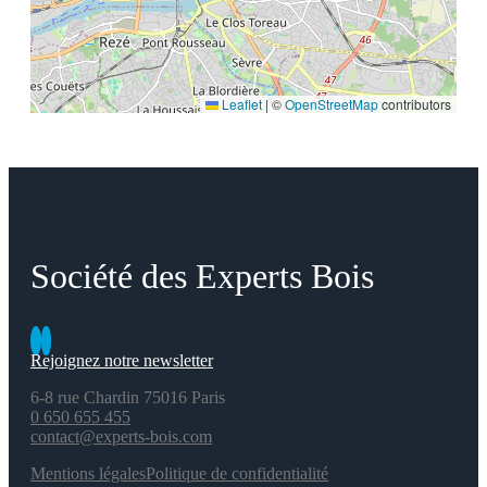
Leaflet
|
©
OpenStreetMap
contributors
Société des Experts Bois
Rejoignez notre newsletter
6-8 rue Chardin 75016 Paris
0 650 655 455
contact@experts-bois.com
Mentions légales
Politique de confidentialité