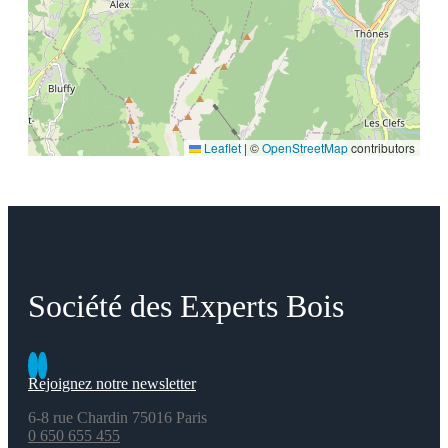
Leaflet
|
©
OpenStreetMap
contributors
Société des Experts Bois
Rejoignez notre newsletter
6-8 rue Chardin 75016 Paris
0 650 655 455